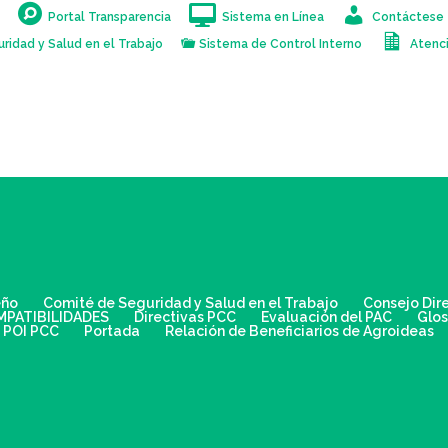
s
Portal Transparencia
Sistema en Línea
Contáctese
ridad y Salud en el Trabajo
Sistema de Control Interno
Atenci
eño
Comité de Seguridad y Salud en el Trabajo
Consejo Dir
MPATIBILIDADES
Directivas PCC
Evaluación del PAC
Glos
POI PCC
Portada
Relación de Beneficiarios de Agroideas