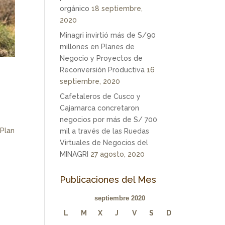
orgánico
18 septiembre,
2020
Minagri invirtió más de S/90
millones en Planes de
Negocio y Proyectos de
Reconversión Productiva
16
septiembre, 2020
Cafetaleros de Cusco y
Cajamarca concretaron
negocios por más de S/ 700
 Plan
mil a través de las Ruedas
Virtuales de Negocios del
MINAGRI
27 agosto, 2020
Publicaciones del Mes
septiembre 2020
L
M
X
J
V
S
D