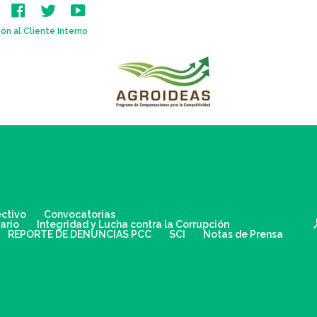
F
T
Y
a
w
o
c
i
u
ón al Cliente Interno
e
t
t
b
t
u
o
e
b
o
r
e
k
ectivo
Convocatorias
ario
Integridad y Lucha contra la Corrupción
REPORTE DE DENUNCIAS PCC
SCI
Notas de Prensa