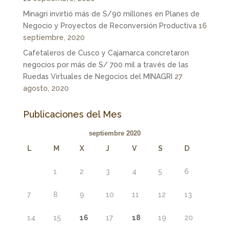
Minagri invirtió más de S/90 millones en Planes de
Negocio y Proyectos de Reconversión Productiva
16
septiembre, 2020
Cafetaleros de Cusco y Cajamarca concretaron
negocios por más de S/ 700 mil a través de las
Ruedas Virtuales de Negocios del MINAGRI
27
agosto, 2020
Publicaciones del Mes
septiembre 2020
L
M
X
J
V
S
D
1
2
3
4
5
6
7
8
9
10
11
12
13
14
15
16
17
18
19
20