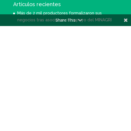
Artículos recientes
Más de 2 mil productores formalizaron sus
Share This
negocios tras asociarse con apoyo del MINAGRI
MINAGRI: Más de 8 mil productores de cacao
accedieron a Planes de Negocio y Proyectos de
Reconversión Productiva
Piura: Presidente Martín Vizcarra supervisó
infraestructura de productores de banano
orgánico
AGROIDEAS | Tlf: 511- 4169880 | Dirección: Calle
Coronel Odriozola 171, San Isidro, Lima-Perú |
portal@agroideas.gob.pe