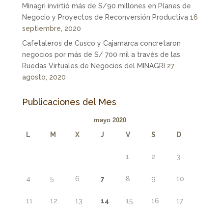
Minagri invirtió más de S/90 millones en Planes de
Negocio y Proyectos de Reconversión Productiva
16
septiembre, 2020
Cafetaleros de Cusco y Cajamarca concretaron
negocios por más de S/ 700 mil a través de las
Ruedas Virtuales de Negocios del MINAGRI
27
agosto, 2020
Publicaciones del Mes
mayo 2020
L
M
X
J
V
S
D
1
2
3
4
5
6
7
8
9
10
11
12
13
14
15
16
17